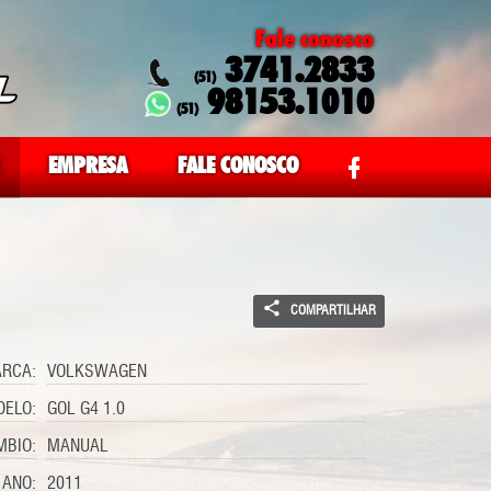
Fale conosco
3741.2833
(51)
98153.1010
(51)
EMPRESA
FALE CONOSCO
COMPARTILHAR
RCA:
VOLKSWAGEN
ELO:
GOL G4 1.0
MBIO:
MANUAL
ANO:
2011