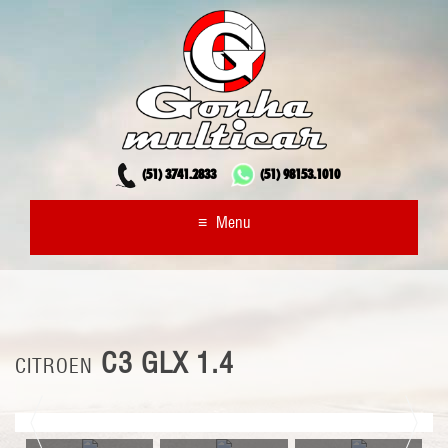
(51)
3741.2833
(51)
98153.1010
≡
Menu
C3 GLX 1.4
CITROEN